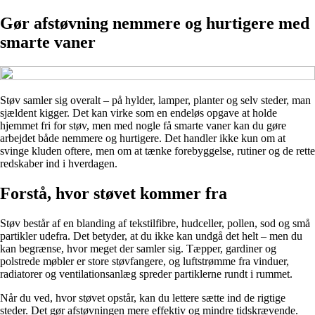
Gør afstøvning nemmere og hurtigere med
smarte vaner
Støv samler sig overalt – på hylder, lamper, planter og selv steder, man
sjældent kigger. Det kan virke som en endeløs opgave at holde
hjemmet fri for støv, men med nogle få smarte vaner kan du gøre
arbejdet både nemmere og hurtigere. Det handler ikke kun om at
svinge kluden oftere, men om at tænke forebyggelse, rutiner og de rette
redskaber ind i hverdagen.
Forstå, hvor støvet kommer fra
Støv består af en blanding af tekstilfibre, hudceller, pollen, sod og små
partikler udefra. Det betyder, at du ikke kan undgå det helt – men du
kan begrænse, hvor meget der samler sig. Tæpper, gardiner og
polstrede møbler er store støvfangere, og luftstrømme fra vinduer,
radiatorer og ventilationsanlæg spreder partiklerne rundt i rummet.
Når du ved, hvor støvet opstår, kan du lettere sætte ind de rigtige
steder. Det gør afstøvningen mere effektiv og mindre tidskrævende.