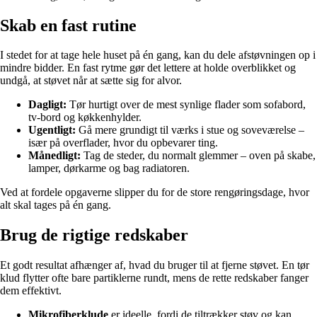
Skab en fast rutine
I stedet for at tage hele huset på én gang, kan du dele afstøvningen op i
mindre bidder. En fast rytme gør det lettere at holde overblikket og
undgå, at støvet når at sætte sig for alvor.
Dagligt:
Tør hurtigt over de mest synlige flader som sofabord,
tv-bord og køkkenhylder.
Ugentligt:
Gå mere grundigt til værks i stue og soveværelse –
især på overflader, hvor du opbevarer ting.
Månedligt:
Tag de steder, du normalt glemmer – oven på skabe,
lamper, dørkarme og bag radiatoren.
Ved at fordele opgaverne slipper du for de store rengøringsdage, hvor
alt skal tages på én gang.
Brug de rigtige redskaber
Et godt resultat afhænger af, hvad du bruger til at fjerne støvet. En tør
klud flytter ofte bare partiklerne rundt, mens de rette redskaber fanger
dem effektivt.
Mikrofiberklude
er ideelle, fordi de tiltrækker støv og kan