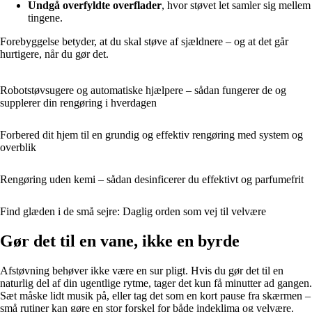
Undgå overfyldte overflader
, hvor støvet let samler sig mellem
tingene.
Forebyggelse betyder, at du skal støve af sjældnere – og at det går
hurtigere, når du gør det.
Robotstøvsugere og automatiske hjælpere – sådan fungerer de og
supplerer din rengøring i hverdagen
Forbered dit hjem til en grundig og effektiv rengøring med system og
overblik
Rengøring uden kemi – sådan desinficerer du effektivt og parfumefrit
Find glæden i de små sejre: Daglig orden som vej til velvære
Gør det til en vane, ikke en byrde
Afstøvning behøver ikke være en sur pligt. Hvis du gør det til en
naturlig del af din ugentlige rytme, tager det kun få minutter ad gangen.
Sæt måske lidt musik på, eller tag det som en kort pause fra skærmen –
små rutiner kan gøre en stor forskel for både indeklima og velvære.