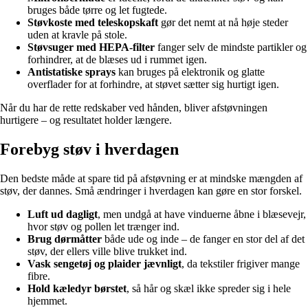
bruges både tørre og let fugtede.
Støvkoste med teleskopskaft
gør det nemt at nå høje steder
uden at kravle på stole.
Støvsuger med HEPA-filter
fanger selv de mindste partikler og
forhindrer, at de blæses ud i rummet igen.
Antistatiske sprays
kan bruges på elektronik og glatte
overflader for at forhindre, at støvet sætter sig hurtigt igen.
Når du har de rette redskaber ved hånden, bliver afstøvningen
hurtigere – og resultatet holder længere.
Forebyg støv i hverdagen
Den bedste måde at spare tid på afstøvning er at mindske mængden af
støv, der dannes. Små ændringer i hverdagen kan gøre en stor forskel.
Luft ud dagligt
, men undgå at have vinduerne åbne i blæsevejr,
hvor støv og pollen let trænger ind.
Brug dørmåtter
både ude og inde – de fanger en stor del af det
støv, der ellers ville blive trukket ind.
Vask sengetøj og plaider jævnligt
, da tekstiler frigiver mange
fibre.
Hold kæledyr børstet
, så hår og skæl ikke spreder sig i hele
hjemmet.