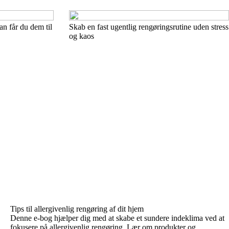
n får du dem til
Skab en fast ugentlig rengøringsrutine uden stress
og kaos
Tips til allergivenlig rengøring af dit hjem
Denne e-bog hjælper dig med at skabe et sundere indeklima ved at
fokusere på allergivenlig rengøring. Lær om produkter og