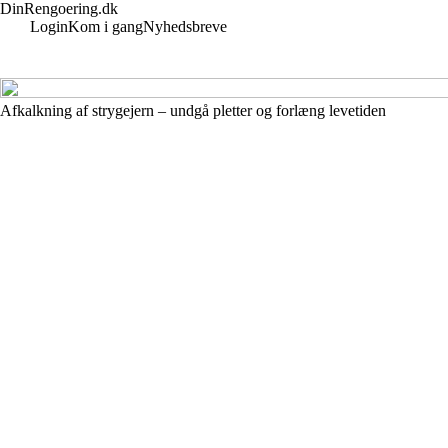
DinRengoering.dk
Login
Kom i gang
Nyhedsbreve
Afkalkning af strygejern – undgå pletter og forlæng levetiden